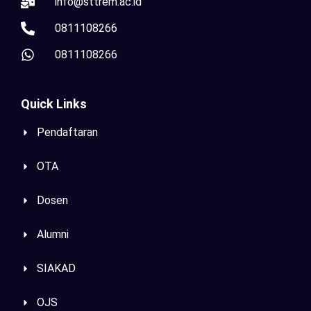
info@sttrem.ac.id
0811108266
0811108266
Quick Links
Pendaftaran
OTA
Dosen
Alumni
SIAKAD
OJS